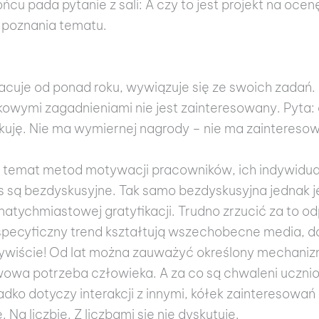
cu pada pytanie z sali: A czy to jest projekt na ocen
 poznania tematu.
racuje od ponad roku, wywiązuje się ze swoich zadań
kowymi zagadnieniami nie jest zainteresowany. Pyta: 
kuję. Nie ma wymiernej nagrody – nie ma zainteresow
temat metod motywacji pracowników, ich indywidual
s są bezdyskusyjne. Tak samo bezdyskusyjna jednak j
tychmiastowej gratyfikacji. Trudno zrzucić za to od
 specyficzny trend kształtują wszechobecne media, do
zywiście! Od lat można zauważyć określony mechanizm.
wowa potrzeba człowieka. A za co są chwaleni uczni
adko dotyczy interakcji z innymi, kółek zainteresowa
 Na liczbie. Z liczbami się nie dyskutuje.