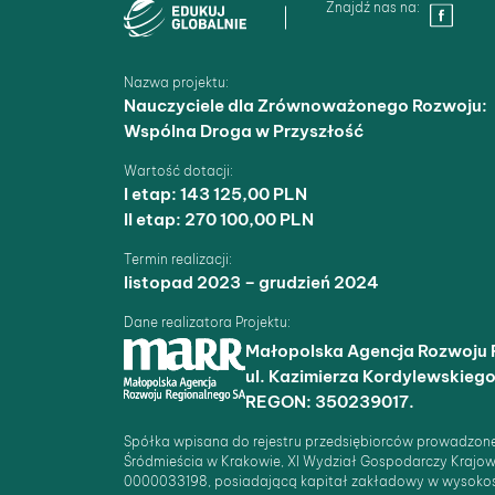
Znajdź nas na:
Nazwa projektu:
Nauczyciele dla Zrównoważonego Rozwoju:
Wspólna Droga w Przyszłość
Wartość dotacji:
I etap: 143 125,00 PLN
II etap: 270 100,00 PLN
Termin realizacji:
listopad 2023 – grudzień 2024
Dane realizatora Projektu:
Małopolska Agencja Rozwoju 
ul. Kazimierza Kordylewskieg
REGON: 350239017.
Spółka wpisana do rejestru przedsiębiorców prowadzon
Śródmieścia w Krakowie, XI Wydział Gospodarczy Kraj
0000033198, posiadającą kapitał zakładowy w wysokośc