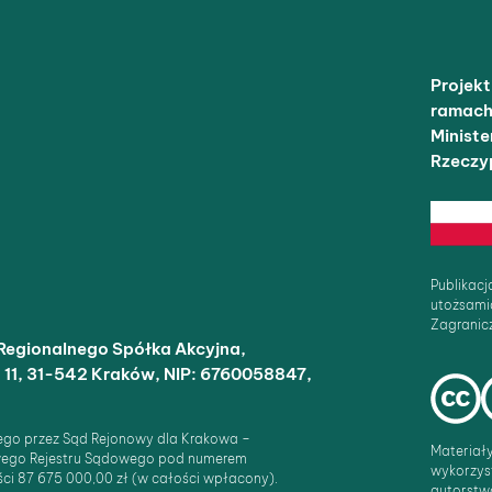
Projek
ramach
Minist
Rzeczyp
Publikacj
utożsami
Zagranicz
Regionalnego Spółka Akcyjna,
o 11, 31-542 Kraków, NIP: 6760058847,
ego przez Sąd Rejonowy dla Krakowa –
Materiał
owego Rejestru Sądowego pod numerem
wykorzys
i 87 675 000,00 zł (w całości wpłacony).
autorstw