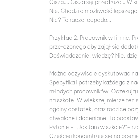
Cisza…. Cisza się przedłuża… W koń
Nie. Chodzi o możliwość lepszego
Nie? To raczej odpada…
Przykład 2. Pracownik w firmie. P
przełożonego aby zajął się dodat
Doświadczenie, wiedzę? Nie, dzię
Można oczywiście dyskutować na 
Specyfika i potrzeby każdego z na
młodych pracowników. Oczekują na
na szkołę. W większej mierze ten
ogólny dostatek, oraz rodzice oc
chwalone i doceniane. To podsta
Pytanie – „Jak tam w szkole?”- rz
Częściej koncentruje się na ocenie.