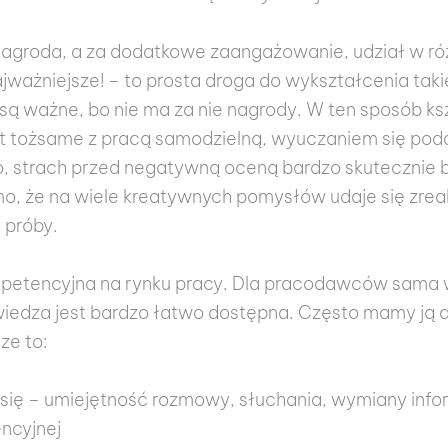
nagroda, a za dodatkowe zaangażowanie, udział w róż
ajważniejsze! – to prosta droga do wykształcenia tak
e są ważne, bo nie ma za nie nagrody. W ten sposób k
t tożsame z pracą samodzielną, wyuczaniem się podan
o, strach przed negatywną oceną bardzo skutecznie b
, że na wiele kreatywnych pomysłów udaje się zrea
 próby.
etencyjna na rynku pracy. Dla pracodawców sama wi
 wiedza jest bardzo łatwo dostępna. Często mamy ją d
ze to:
ię – umiejętność rozmowy, słuchania, wymiany infor
ncyjnej