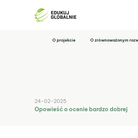
Przejdź
do
treści
O projekcie
O zrównoważonym rozw
24-02-2025
Opowieść o ocenie bardzo dobrej