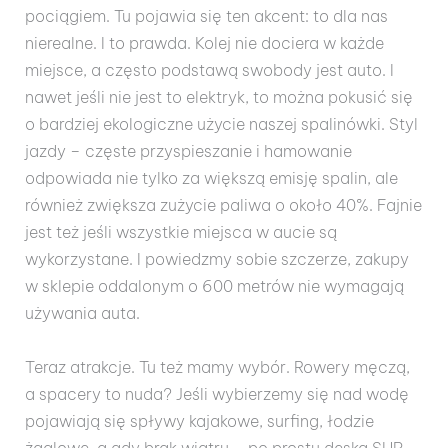
pociągiem. Tu pojawia się ten akcent: to dla nas
nierealne. I to prawda. Kolej nie dociera w każde
miejsce, a często podstawą swobody jest auto. I
nawet jeśli nie jest to elektryk, to można pokusić się
o bardziej ekologiczne użycie naszej spalinówki. Styl
jazdy – częste przyspieszanie i hamowanie
odpowiada nie tylko za większą emisję spalin, ale
również zwiększa zużycie paliwa o około 40%. Fajnie
jest też jeśli wszystkie miejsca w aucie są
wykorzystane. I powiedzmy sobie szczerze, zakupy
w sklepie oddalonym o 600 metrów nie wymagają
używania auta.
Teraz atrakcje. Tu też mamy wybór. Rowery męczą,
a spacery to nuda? Jeśli wybierzemy się nad wodę
pojawiają się spływy kajakowe, surfing, łodzie
żaglowe, a gdy brak wiatru – po prostu deska SUP.