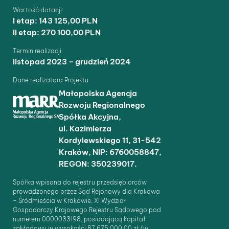
Wartość dotacji:
I etap: 143 125,00 PLN
II etap: 270 100,00 PLN
Termin realizacji:
listopad 2023 – grudzień 2024
Dane realizatora Projektu:
Małopolska Agencja
Rozwoju Regionalnego
Spółka Akcyjna,
ul. Kazimierza
Kordylewskiego 11, 31-542
Kraków, NIP: 6760058847,
REGON: 350239017.
Spółka wpisana do rejestru przedsiębiorców
prowadzonego przez Sąd Rejonowy dla Krakowa
– Śródmieścia w Krakowie, XI Wydział
Gospodarczy Krajowego Rejestru Sądowego pod
numerem 0000033198, posiadającą kapitał
zakładowy w wysokości 87 675 000,00 zł (w