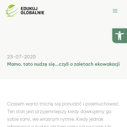
Przejdź
Mai
do
Men
treści
Ot
23-07-2025
Mamo, tato nudzę się…czyli o zaletach ekowakacji
Czasem warto trochę się ponudzić i poleniuchować.
Ten stan jest przyjemniejszy kiedy dawkujemy go
sobie sami, we własnym rytmie. Kiedy jednak
informacje o nudzie otrzymujemy od pociech lub