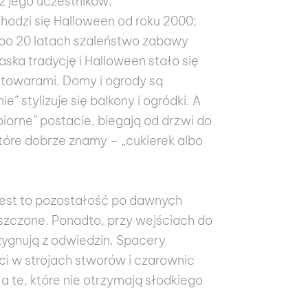
z jego uczestników.
hodzi się Halloween od roku 2000;
 po 20 latach szaleństwo zabawy
ska tradycję i Halloween stało się
 towarami. Domy i ogrody są
 stylizuje się balkony i ogródki. A
piorne” postacie, biegają od drzwi do
óre dobrze znamy – „cukierek albo
Jest to pozostałość po dawnych
zczone. Ponadto, przy wejściach do
zygnują z odwiedzin. Spacery
i w strojach stworów i czarownic
, a te, które nie otrzymają słodkiego