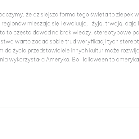
baczymy, że dzisiejsza forma tego święta to zlepek wi
 regionów mieszają się i ewoluują. I żyją, trwają, dają
 to często dowód na brak wiedzy, stereotypowe pode
twa warto zadać sobie trud weryfikacji tych stereoty
m do życia przedstawiciele innych kultur może rozwi
zenia wykorzystała Ameryka. Bo Halloween to ameryk