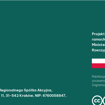
Projek
ramach
Minist
Rzeczyp
Publikacj
utożsami
Zagranicz
Regionalnego Spółka Akcyjna,
o 11, 31-542 Kraków, NIP: 6760058847,