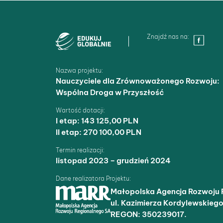
Znajdź nas na:
Nazwa projektu:
Nauczyciele dla Zrównoważonego Rozwoju:
Wspólna Droga w Przyszłość
Wartość dotacji:
I etap: 143 125,00 PLN
II etap: 270 100,00 PLN
Termin realizacji:
listopad 2023 – grudzień 2024
Dane realizatora Projektu:
Małopolska Agencja Rozwoju 
ul. Kazimierza Kordylewskieg
REGON: 350239017.