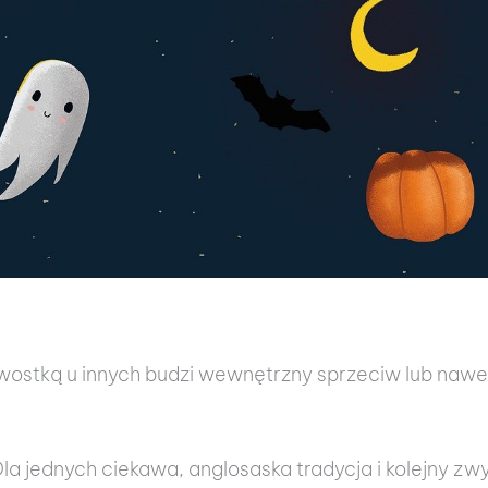
kawostką u innych budzi wewnętrzny sprzeciw lub na
a jednych ciekawa, anglosaska tradycja i kolejny zwy