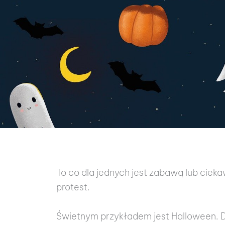
To co dla jednych jest zabawą lub cie
protest.
Świetnym przykładem jest Halloween. Dl