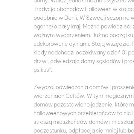
domy. Wciąż jednak można usłyszeć wie
Tradycja obchodów Halloween w krajach
podobnie w Danii. W Szwecji sezon na
ogarnęło cały kraj. Można powiedzieć, 
ważnym wydarzeniem. Już na początku p
udekorowane dyniami. Stoją wszędzie. Pr
kiedy nadchodzi oczekiwany dzień 31 paź
drzwi, odwiedzają domy sąsiadów i pro
psikus”.
Zwyczaj odwiedzania domów i proszenia
wierzeniach Celtów. W tym magicznym 
domów pozostawiano jedzenie, które mia
halloweenowych przebierańców to nic i
straszą mieszkańców domów i mieszkań 
poczęstunku, odpłacają się mniej lub ba