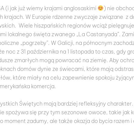
SA (i jak już wiemy krajami anglosaskimi
) nie obcho
h krajach. W Europie rdzenne zwyczaje związane z da
awskich. Wiele hiszpańskich regionów wciąż pielęgnuj
ami lokalnego święta zwanego „La Castanyada”. Zamia
oliczne „pogrzeby”. W Galicji, na północnym zachodz
e noc z 31 października na 1 listopada to czas, gdy 
 dusze zmarłych mogą powracać na ziemię. Aby ochron
oknach domów dynie ze świecami, które mają odstra
łów, które miały na celu zapewnienie spokoju żyjąc
 amerykańska komercja.
tkich Świętych mają bardziej refleksyjny charakter.
e spożywa się przy tym sezonowe owoce, takie jak ka
 to moment zadumy, ale także okazja do bycia razem i