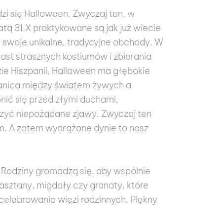
dzi się Halloween. Zwyczaj ten, w
tą 31.X praktykowane są jak już wiecie
e swoje unikalne, tradycyjne obchody. W
st strasznych kostiumów i zbierania
ie Hiszpanii, Halloween ma głębokie
granica między światem żywych a
ić się przed złymi duchami,
szyć niepożądane zjawy. Zwyczaj ten
ym. A zatem wydrążone dynie to nasz
 Rodziny gromadzą się, aby wspólnie
sztany, migdały czy granaty, które
 celebrowania więzi rodzinnych. Piękny