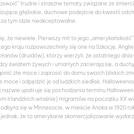
swoić” trudne i straszne tematy związane ze śmiercią
izujące głębokie, duchowe podejście do kwestii odcho
 za tym idzie nieakceptowalne.
ę, że niewiele. Pierwszy mit to jego „amerykańskoś
z tego kraju rozpowszechniły się one na Szkocję, Anglie
anów (druidów), którzy wierzyli, że ostatniego dnia 
dzy światem żywych i umarłych zacierają się, a duch
nić złe moce i zaprosić do domu swoich bliskich zma
złe moce i odpędzić je od ludzkich siedlisk. Hallowee
w tej nazwie upatruje się pochodzenia terminu Hallowee
 Irlandzkich właśnie) migrantów na początku XX w
odbyła się w Minnesocie, w mieście Anoka w 1920 ro
 jednak, że to amerykanie skomercjalizowanie wydarze