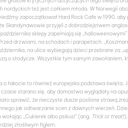
le głosów krytycznych dotyczących tego święta ora
 nordyckich też jest całkiem młoda. W Norwegii obc
 wiedźmy zapoczątkował Hard Rock Cafe w 1990, aby
że Skandynawowie przyjęli z dobrodziejstwem anglosa
aździernika sklepy zapełniają się „halloweenowymi”
zed drzwiami, na schodach i parapetach. „Koszmarnie”
dziernika, na ulice wybiegają dzieci przebrane za „u
szą o słodycze. Wszystkie tym samym zawołaniem, kt
 o łakocie to również europejska podstawa święta. 
czasie starano się, aby domostwa wyglądały na opus
ło sprawić, że nieczyste dusze posilone strawą zre
nnego jak odtwarzanie scen z dawnych wierzeń. Dziec
wołając „Cukierek albo psikus!” (ang.
Trick or treat!
)
rdziej złośliwym figlem.