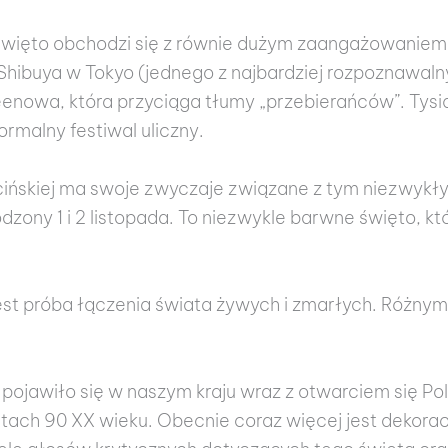
i święto obchodzi się z równie dużym zaangażowaniem
Shibuya w Tokyo (jednego z najbardziej rozpoznawaln
nowa, która przyciąga tłumy „przebierańców”. Tysi
ormalny festiwal uliczny.
acińskiej ma swoje zwyczaje związane z tym niezwyk
zony 1 i 2 listopada. To niezwykle barwne święto, kt
st próba łączenia świata żywych i zmarłych. Różnymi
pojawiło się w naszym kraju wraz z otwarciem się Pol
atach 90 XX wieku. Obecnie coraz więcej jest dekora