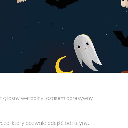
wet głośny werbalny, czasem agresywny
czaj który pozwala odejść od rutyny,