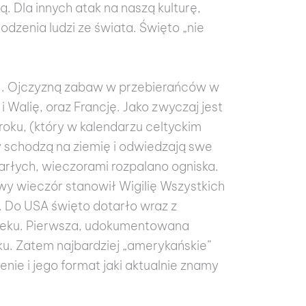
. Dla innych atak na naszą kulturę,
dzenia ludzi ze świata. Święto „nie
ć” . Ojczyzną zabaw w przebierańców w
 i Walię, oraz Francję. Jako zwyczaj jest
roku, (który w kalendarzu celtyckim
y schodzą na ziemię i odwiedzają swe
rłych, wieczorami rozpalano ogniska.
nowy wieczór stanowił Wigilię Wszystkich
n. Do USA święto dotarło wraz z
ieku. Pierwsza, udokumentowana
ku. Zatem najbardziej „amerykańskie”
nie i jego format jaki aktualnie znamy