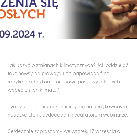
Jak uczyć o zmianach klimatycznych? Jak oddzielać
fake newsy do prawdy? I co odpowiadać na
radykalne i bezkompromisowe postawy młodych
wobec zmian klimatu?
Tymi zagadnieniami zajmiemy się na dedykowanym
nauczycielom, pedagogom i edukatorom webinarze.
Serdecznie zapraszamy we wtorek, 17 września o