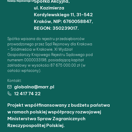
Spółka Akcyjna,
ul. Kazimierza
Kordylewskiego 11, 31-542
Kraków, NIP: 6760058847,
REGON: 350239017.
Spółka wpisana do rejestru przedsiębiorców
prowadzonego przez Sąd Rejonowy dla Krakowa
– Śródmieścia w Krakowie, XI Wydział
Gospodarczy Krajowego Rejestru Sądowego pod
numerem 0000033198, posiadającą kapitał
zakładowy w wysokości 87 675 000,00 zł (w
całości wpłacony).
Kontakt:
globalna@marr.pl
12 417 74 22
Projekt współfinansowany z budżetu państwa
w ramach polskiej współpracy rozwojowej
Ministerstwa Spraw Zagranicznych
Rzeczypospolitej Polskiej.