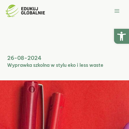
Przejdź
Mai
do
Men
treści
Ot
26-08-2024
Wyprawka szkolna w stylu eko i less waste