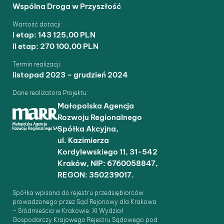
Wspólna Droga w Przyszłość
Wartość dotacji:
I etap: 143 125,00 PLN
II etap: 270 100,00 PLN
Termin realizacji:
listopad 2023 – grudzień 2024
Dane realizatora Projektu:
Małopolska Agencja
Rozwoju Regionalnego
Spółka Akcyjna,
ul. Kazimierza
Kordylewskiego 11, 31-542
Kraków, NIP: 6760058847,
REGON: 350239017.
Spółka wpisana do rejestru przedsiębiorców
prowadzonego przez Sąd Rejonowy dla Krakowa
– Śródmieścia w Krakowie, XI Wydział
Gospodarczy Krajowego Rejestru Sądowego pod